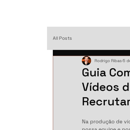
All Posts
Rodrigo Ribas
5 d
Guia Com
Vídeos d
Recruta
Na produção de víd
nossa equipe e nos