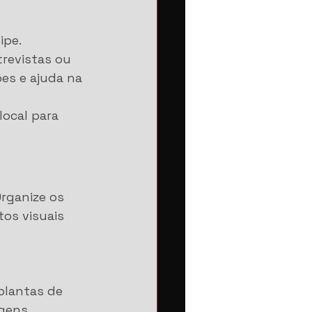
ipe.
revistas ou 
es e ajuda na 
local para 
Organize os 
tos visuais 
plantas de 
agens 