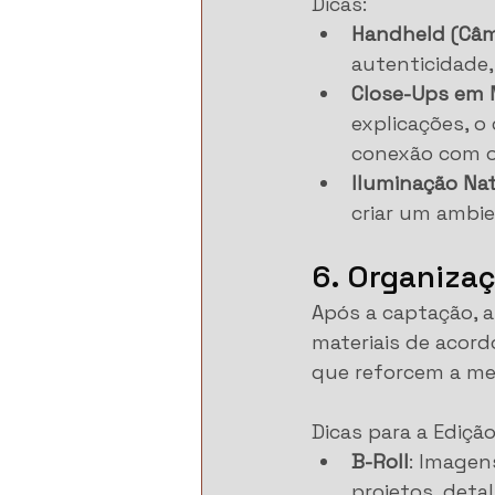
Dicas:
Handheld (Câm
autenticidade,
Close-Ups em
explicações, o
conexão com o
Iluminação Nat
criar um ambie
6. Organizaç
Após a captação, a 
materiais de acordo
que reforcem a m
Dicas para a Edição
B-Roll
: Imagen
projetos, deta