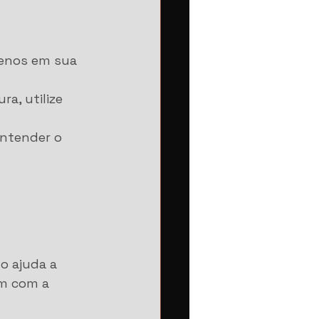
renos em sua 
a, utilize 
entender o 
o ajuda a 
em com a 