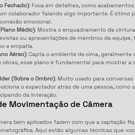
no Fechado)
: Foca em detalhes, como acabamentos
um colaborador falando algo importante. É ótimo p
 conexão emocional.
Plano Médio)
: Mostra o enquadramento da cintura 
revistas ou apresentações de membros da equipe, 
mo e empatia.
lano Aéreo)
: Capta o ambiente de cima, geralmente 
e obras, esse plano é fundamental para mostrar a 
lder (Sobre o Ombro)
: Muito usado para conversas 
osiciona o espectador atrás de uma pessoa, como se
icipando da interação.
 de Movimentação de Câmera
era bem aplicados fazem com que a captação fiq
ematográfica. Aqui estão algumas técnicas que voc