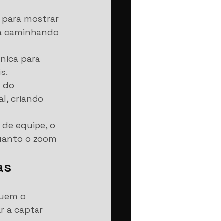
l para mostrar 
oa caminhando 
nica para 
s.
 do 
l, criando 
 de equipe, o 
uanto o zoom 
as
quem o 
r a captar 