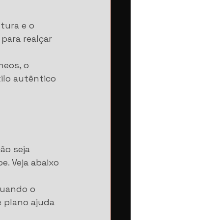
tura e o 
para realçar 
eos, o 
ilo autêntico 
ão seja 
e. Veja abaixo 
tuando o 
e plano ajuda 