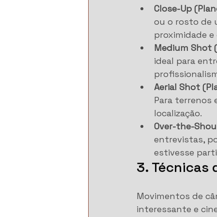
Close-Up (Pla
ou o rosto de 
proximidade e
Medium Shot (
ideal para ent
profissionalis
Aerial Shot (P
Para terrenos 
localização.
Over-the-Shou
entrevistas, p
estivesse part
3. Técnicas
Movimentos de câm
interessante e cin