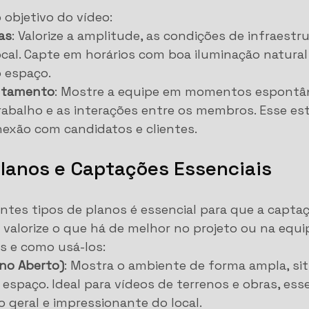
o objetivo do vídeo:
as
: Valorize a amplitude, as condições de infraestru
ocal. Capte em horários com boa iluminação natural 
 espaço.
utamento
: Mostre a equipe em momentos espontân
abalho e as interações entre os membros. Esse est
nexão com candidatos e clientes.
Planos e Captações Essenciais
ntes tipos de planos é essencial para que a captaç
 valorize o que há de melhor no projeto ou na equip
os e como usá-los:
ano Aberto)
: Mostra o ambiente de forma ampla, si
espaço. Ideal para vídeos de terrenos e obras, ess
o geral e impressionante do local.