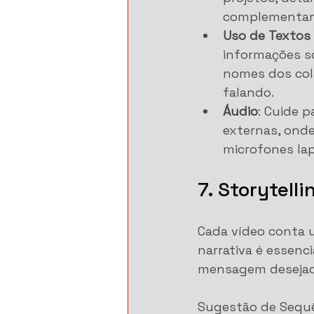
complementam o
Uso de Textos 
informações s
nomes dos col
falando.
Áudio
: Cuide 
externas, onde
microfones lap
7. Storytell
Cada vídeo conta u
narrativa é essenc
mensagem desejad
Sugestão de Sequê