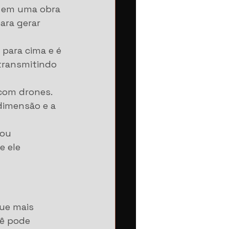
 em uma obra 
ara gerar 
para cima e é 
transmitindo 
com drones. 
dimensão e a 
ou 
 ele 
ue mais 
ê pode 