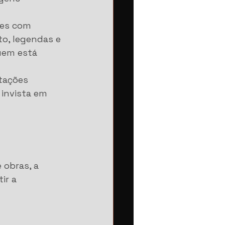
ves com 
o, legendas e 
uem está 
tações 
 invista em 
 obras, a 
ir a 