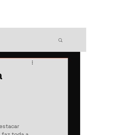
Portal do cliente
a
estacar 
faz toda a 