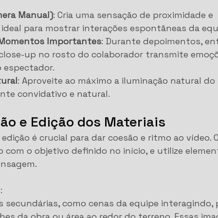
era Manual)
: Cria uma sensação de proximidade e 
 ideal para mostrar interações espontâneas da equ
 Momentos Importantes
: Durante depoimentos, ent
 close-up no rosto do colaborador transmite emoçõ
 espectador.
ural
: Aproveite ao máximo a iluminação natural do 
nte convidativo e natural.
ão e Edição dos Materiais
edição é crucial para dar coesão e ritmo ao vídeo. 
 com o objetivo definido no início, e utilize elemen
ensagem.
:
s secundárias, como cenas da equipe interagindo, 
lhes da obra ou área ao redor do terreno. Essas im