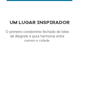
UM LUGAR INSPIRADOR
O primeiro condomínio fechado de lotes
de Alegrete é pura harmonia entre
campo e cidade.
Segurança
O Montecarlo possui cercamento de toda a
área com muros de 2,40 metros, pórtico
com guarita, câmeras de vigilância e
portaria 24h.