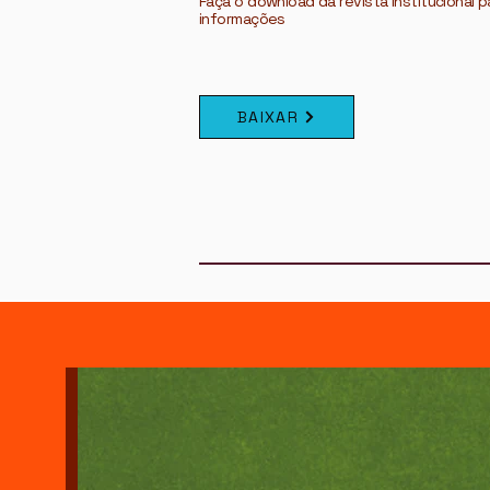
Faça o download da revista institucional p
informações
BAIXAR