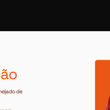
ção
nejado de