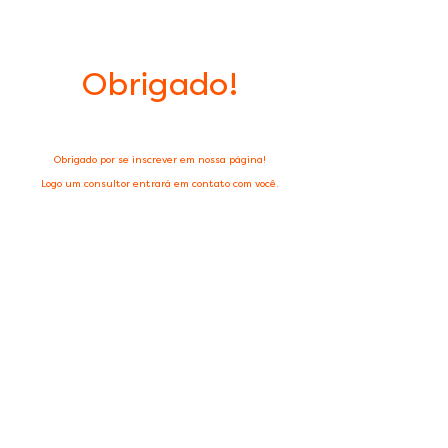
Obrigado!
Obrigado por se inscrever em nossa página!
Logo um consultor entrará em contato com você.