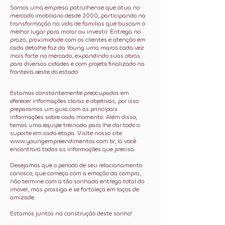
Somos uma empresa patrulhense que atua no
mercado imobiliário desde 2000, participando na
transformação na vida de famílias que buscam o
melhor lugar para morar ou investir. Entrega no
prazo, proximidade com os clientes e atenção em
cada detalhe faz da Young uma marca cada vez
mais forte no mercado, expandindo suas obras
para diversas cidades e com projeto finalizado na
fronteira oeste do estado.
Estamos constantemente preocupados em
oferecer informações claras e objetivas, por isso
prepa­ramos um guia com as principais
informações sobre cada momento. Além disso,
temos uma equipe treinada para lhe dar todo o
suporte em cada etapa. Visite nosso site
www.youngempreendimentos.com.br
, lá você
encontrará todas as informações que precisa.
Desejamos que o período de seu relacionamento
conosco, que começa com a emoção da compra,
não termine com a tão sonhada entrega total do
imóvel, mas prossiga e se fortaleça em laços de
amizade.
Estamos juntos na construção deste sonho!