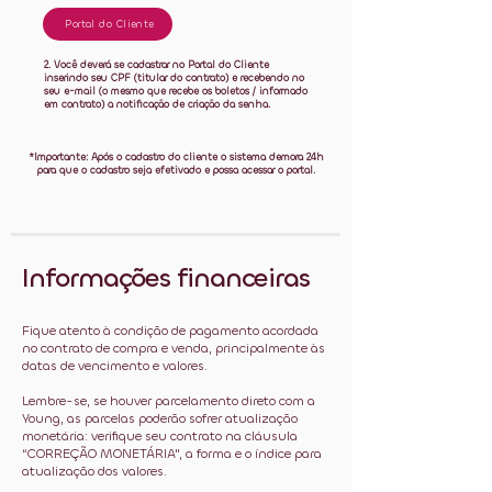
Portal do Cliente
2. Você deverá se cadastrar no Portal do Cliente
inserindo seu CPF (titular do contrato) e recebendo no
seu e-mail (o mesmo que recebe os boletos / informado
em contrato) a notificação de criação da senha.
*Importante: Após o cadastro do cliente o sistema demora 24h
para que o cadastro seja efetivado e possa acessar o portal.
Informações financeiras
Fique atento à condição de pagamento acordada
no contrato de compra e venda, principalmente às
datas de vencimento e valores.
Lembre-se, se houver parcelamento direto com a
Young, as parcelas poderão sofrer atualização
monetária: verifique seu contrato na cláusula
“CORREÇÃO MONETÁRIA", a forma e o índice para
atualização dos valores.