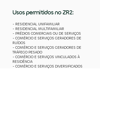
Usos permitidos no ZR2:
- RESIDENCIAL UNIFAMILIAR
- RESIDENCIAL MULTIFAMILIAR
- PRÉDIOS COMERCIAIS OU DE SERVIÇOS
- COMÉRCIO E SERVIÇOS GERADORES DE
RUÍDOS
- COMÉRCIO E SERVIÇOS GERADORES DE
TRÁFEGO PESADO
- COMÉRCIO E SERVIÇOS VINCULADOS À
RESIDÊNCIA
- COMÉRCIO E SERVIÇOS DIVERSIFICADOS
- RECREACIONAL E TURÍSTICO
- EQUIPAMENTOS DE INFRAESTRUTURA
- INDÚSTRIA 1
- INDÚSTRIA 2
*Para informações mais detalhadas sobre os usos
permitidos no Zoneamento ZR2, consulte o Plano Diretor
Municipal.