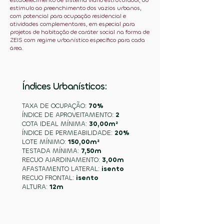
estabelecimento de sistema viário estruturador, do
estímulo ao preenchimento dos vazios urbanos,
com potencial para ocupação residencial e
atividades complementares, em especial para
projetos de habitação de caráter social na forma de
ZEIS com regime urbanístico específico para cada
área.
Índices Urbanísticos:
TAXA DE OCUPAÇÃO:
70%
ÍNDICE DE APROVEITAMENTO:
2
COTA IDEAL MÍNIMA:
30,00m²
ÍNDICE DE PERMEABILIDADE:
20%
LOTE MÍNIMO:
150,00m²
TESTADA MÍNIMA:
7,50m
RECUO AJARDINAMENTO:
3,00m
AFASTAMENTO LATERAL:
isento
RECUO FRONTAL:
isento
ALTURA:
12m