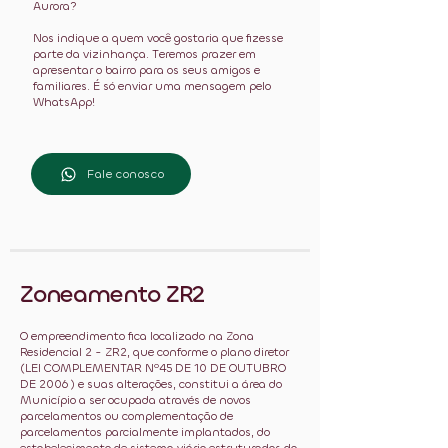
Aurora?
Nos indique a quem você gostaria que fizesse
parte da vizinhança. Teremos prazer em
apresentar o bairro para os seus amigos e
familiares. É só enviar uma mensagem pelo
WhatsApp!
Fale conosco
Zoneamento ZR2
O empreendimento fica localizado na Zona
Residencial 2 - ZR2, que conforme o plano diretor
(LEI COMPLEMENTAR Nº45 DE 10 DE OUTUBRO
DE 2006 ) e suas alterações, constitui a área do
Município a ser ocupada através de novos
parcelamentos ou complementação de
parcelamentos parcialmente implantados, do